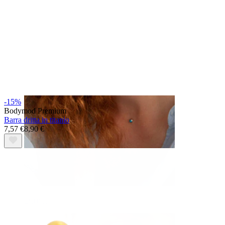
Sopracciglio
-15%
Bodymod Premium
Barra dritta in titanio
7,57 €
8,90 €
Dermal