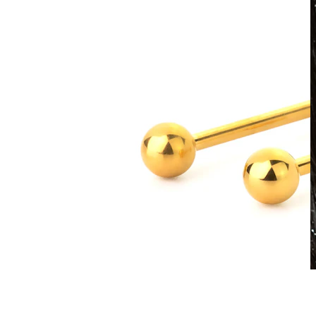
Waterproof
Piercing all'orecchio