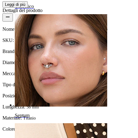
Leggi di più
Ombelico
Dettagli del prodotto
Nome:
Barra industrial in titanio con pietre taglio marquise
SKU:
Barbell-205
Brand:
Bodymod Premium
Diametro del filo:
1.6 mm
Meccanismo di chiusura:
Filettatura interna
Tipo di gioiello:
Barbell
Posizione:
Industrial
Lunghezza:
38 mm
Septum
Materiale:
Titanio
Colore della pietra:
Trasparente