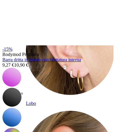
-15%
Bodymod Premium
Barra dritta in titanio con filettatura interna
9,27 €
10,90 €
Lobo