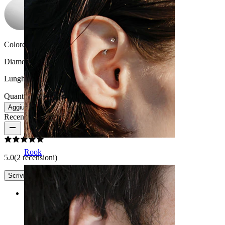
Colore della pietra:
Trasparente
Diametro del filo:
1.6 mm
Lunghezza:
38 mm
Quantità: 1
Modifica
Aggiungi al carrello
Recensioni del prodotto
Rook
5.0
(2 recensioni)
Scrivi una recensione
Rating