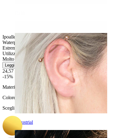
Daith
Ipoallergenico
Waterproof
Estremamente durevole
Utilizzo quotidiano
Molto facile
Leggi di più
24,57 €
28,90 €
-15%
Materiale:
Titanio
Colore
:
Scegli Colore
Industrial