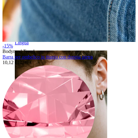
Lingua
-15%
Bodymod Trend
Barra per ombelico in titanio con doppia pietra
10,12 €
11,90 €