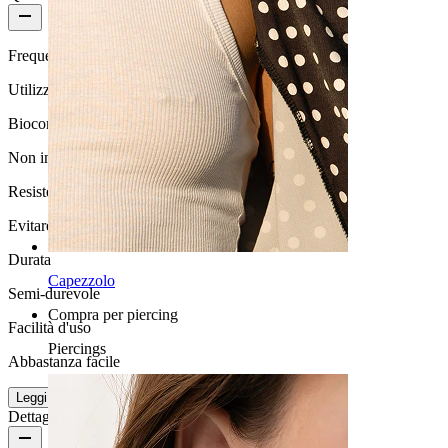
Frequenza di utilizzo
Utilizzo moderato
Biocompatibilità
Non indicato per pelli sensibili
Resistenza all'acqua
Evitare l''acqua
Durata
Capezzolo
Semi-durevole
Compra per piercing
Facilità d'uso
Piercings
Abbastanza facile
Leggi di più
Dettagli del prodotto