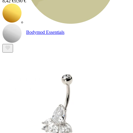
8,42 €
9,90 €
Bodymod Essentials
Compra 4, paga 3
Compra per gioiello
Tipo di gioiello