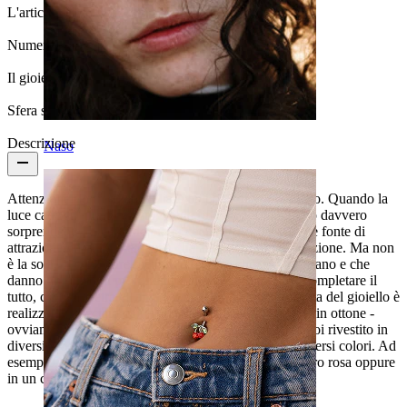
L'articolo è incollato?:
Sì
Numero di pezzi:
1
Il gioiello ha un rivestimento?:
Sì, completamente
Sfera superiore:
5 mm
Descrizione
Naso
Attenzione! Potresti abbagliare tutti con questo gioiello. Quando la
luce cade sul punto giusto, viene riflessa per un effetto davvero
sorprendente. La grande pietra centrale è la più grande fonte di
attrazione, in quanto è quella che attirerà di più l'attenzione. Ma non
è la sola, ci sono altre pietre più piccole che la circondano e che
danno un senso di profondità al gioiello. Infine, per completare il
tutto, c'è una pietra all'altra estremità del gioiello. L'asta del gioiello è
realizzata in acciaio chirurgico, ma la parte inferiore è in ottone -
ovviamente a parte le pietre. L'intero gioiello è stato poi rivestito in
diversi modi, per dare l'opportunità di scegliere tra diversi colori. Ad
esempio, puoi avere questo gioiello in un bel colore oro rosa oppure
in un classico ed elegante oro giallo.