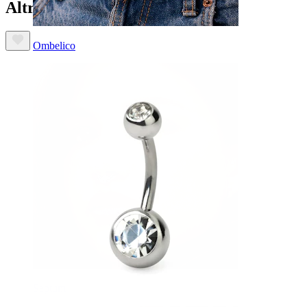
Altri hanno acquistato anche
Ombelico
Septum