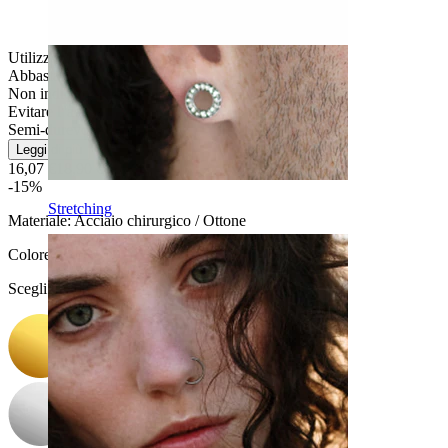
Utilizzo moderato
Abbastanza facile
Non indicato per pelli sensibili
Evitare l''acqua
Semi-durevole
Leggi di più
16,07 €
18,90 €
-15%
Stretching
Materiale:
Acciaio chirurgico / Ottone
Colore
:
Scegli Colore