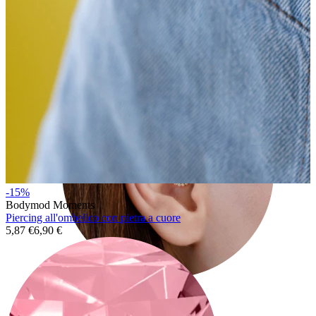
Conch
-15%
Bodymod Moments
Piercing all'ombelico con pietra a cuore
5,87 €
6,90 €
Daith