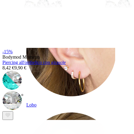
-15%
Bodymod Moments
Piercing all'ombelico con girasole
8,42 €
9,90 €
Lobo