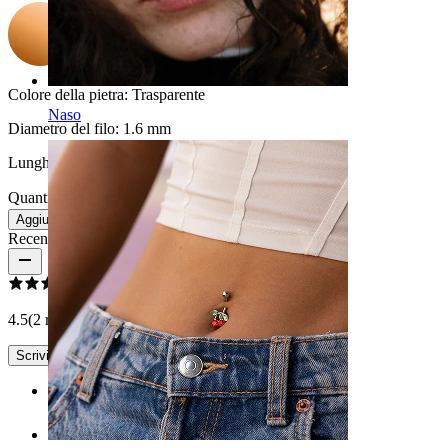
Colore della pietra:
Trasparente
Naso
Diametro del filo:
1.6 mm
Lunghezza:
10 mm
Quantità: 1
Modifica
Aggiungi al carrello
Recensioni del prodotto
4.5
(2 recensioni)
Scrivi una recensione
Rating