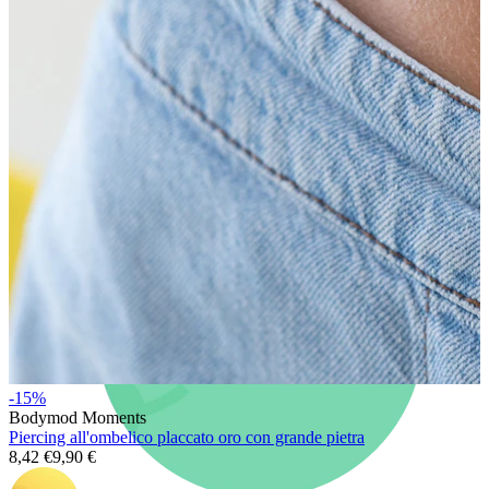
Nuovi arrivi
Compra 4, paga 3
Compra Bodymod Moments
Brands
Brands
-15%
Bodymod Moments
Piercing all'ombelico placcato oro con grande pietra
8,42 €
9,90 €