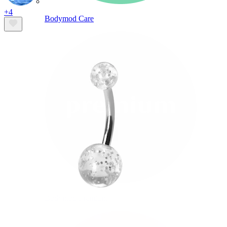
+4
Bodymod Care
Bodymod Premium