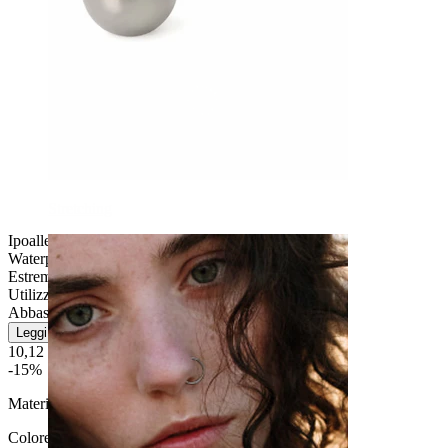
Stretching
Ipoallergenico
Waterproof
Estremamente durevole
Utilizzo quotidiano
Abbastanza facile
Leggi di più
10,12 €
11,90 €
-15%
Materiale:
Titanio
Colore:
Grigio argento