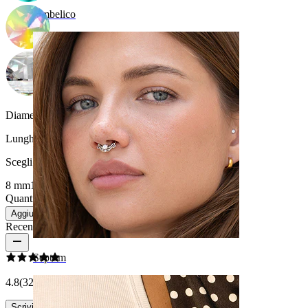
Ombelico
Diametro del filo:
1.6 mm
Lunghezza
:
Scegli Lunghezza
8 mm
10 mm
12 mm
Quantità: 1
Modifica
Aggiungi al carrello
Recensioni del prodotto
Septum
4.8
(32 recensioni)
Scrivi una recensione