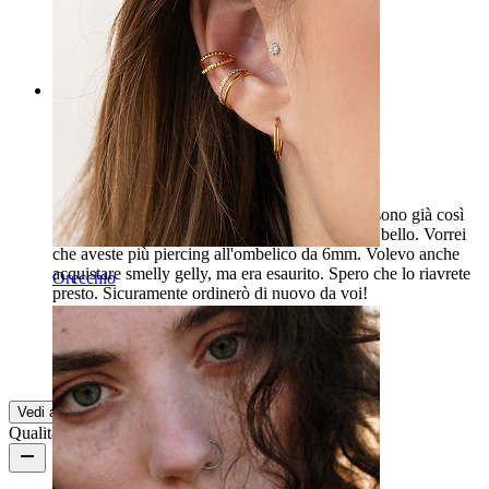
Diana
Acquisto verificato
Tradotto dall'IA
Mostra originale
Rating
Super soddisfatto!
Ho appena ricevuto il mio piercing per posta e sono già così
soddisfatto. Spedizione veloce e prodotto super bello. Vorrei
che aveste più piercing all'ombelico da 6mm. Volevo anche
acquistare smelly gelly, ma era esaurito. Spero che lo riavrete
Orecchio
presto. Sicuramente ordinerò di nuovo da voi!
Kenza Lairini
Acquisto verificato
Tradotto dall'IA
Mostra originale
Vedi altro
Qualità del prodotto