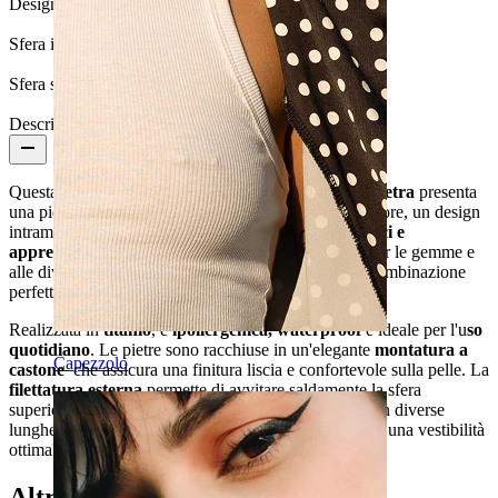
Design:
Semplice
Sfera inferiore:
8 mm
Sfera superiore:
5 mm
Descrizione
Questa
barra per ombelico in titanio con doppia pietra
presenta
una pietra sia nella parte superiore che in quella inferiore, un design
intramontabile che lo rende uno dei
gioielli più classici e
apprezzati
. Grazie alla varietà di colori disponibili per le gemme e
alle diverse lunghezze della barra, puoi scegliere la combinazione
perfetta per il tuo piercing e il tuo stile.
Realizzata in
titanio
, è
ipollergenica, waterproof
e ideale per l'u
so
quotidiano
. Le pietre sono racchiuse in un'elegante
montatura a
Capezzolo
castone
che assicura una finitura liscia e confortevole sulla pelle. La
filettatura esterna
permette di avvitare saldamente la sfera
superiore, garantendo una tenuta sicura. Disponibile in diverse
lunghezze della barra per offrirti il massimo comfort e una vestibilità
ottimale.
Altri hanno acquistato anche