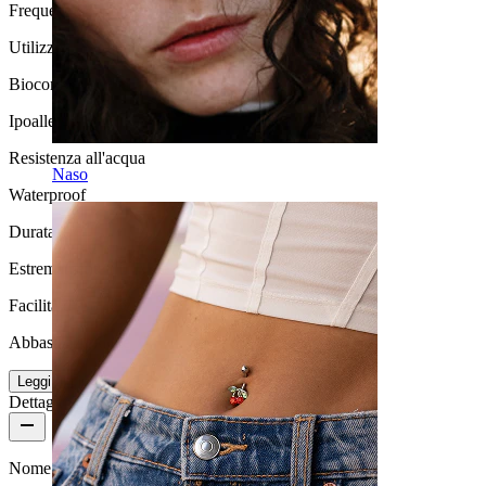
Frequenza di utilizzo
Utilizzo quotidiano
Biocompatibilità
Ipoallergenico
Resistenza all'acqua
Naso
Waterproof
Durata
Estremamente durevole
Facilità d'uso
Abbastanza facile
Leggi di più
Dettagli del prodotto
Nome:
Barra per ombelico in titanio con doppia pietra