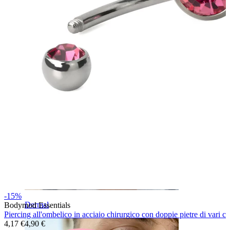
Sopracciglio
-15%
Dermal
Bodymod Essentials
Piercing all'ombelico in acciaio chirurgico con doppie pietre di vari co
4,17 €
4,90 €