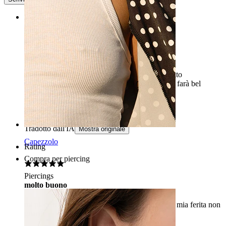
Rating
Bello ma
Piuttosto carino, ma trovo il colore un po' sbiadito
(multicolore / aurora boreale). Vedremo quando farà bel
tempo.
Pascal
Acquisto verificato
Tradotto dall'IA
Mostra originale
Capezzolo
Rating
Compra per piercing
Piercings
molto buono
mi piace molto come appare ed è perfetto per la mia ferita non
guarita