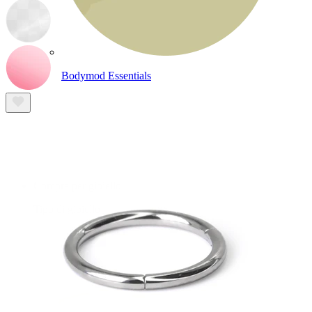
Bodymod Essentials
Compra 4, paga 3
Compra per gioiello
Tipo di gioiello