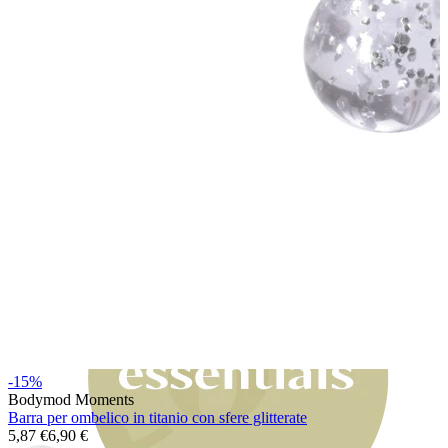
Bodymod Moments
-15%
Bodymod Moments
Barra per ombelico in titanio con sfere glitterate
5,87 €
6,90 €