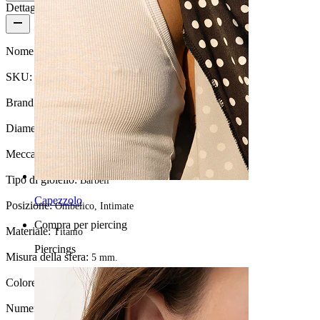
Dettagli del prodotto
Nome:
Barra per ombelico in titanio con filettatura interna
SKU:
Belly-10
Brand:
Bodymod Premium
Diametro del filo:
1.6 mm
Meccanismo di chiusura:
Filettatura interna
Tipo di gioiello:
Barbell
Capezzolo
Posizione:
Ombelico, Intimate
Compra per piercing
Materiale:
Titanio
Piercings
Misura della sfera:
5 mm.
Colore:
Grigio argento
Numero di pezzi:
1