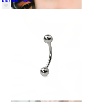
Barra dritta in titanio
Labbro