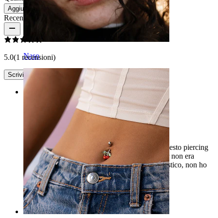
Aggiungi al carrello
Recensioni del prodotto
Naso
5.0
(1 recensioni)
Scrivi una recensione
Rating
Perfetto
Avevo bisogno di una misura più grande per questo piercing
perché quello che mi era stato messo dal piercer non era
ideale. Ho ordinato quello da 14 mm ed è fantastico, non ho
più dolore.
Cristina
Acquisto verificato
Tradotto dall'IA
Mostra originale