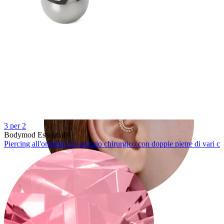
Conch
3 per 2
Bodymod Essentials
Piercing all'ombelico in acciaio chirurgico con doppie pietre di vari co
Daith