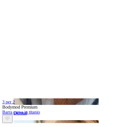
Sopracciglio
3 per 2
Bodymod Premium
Barra curva in titanio
Dermal