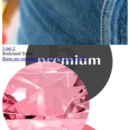
Bodymod Care
3 per 2
Bodymod Trend
Barra per ombelico in titanio con doppia pietra
Bodymod Premium