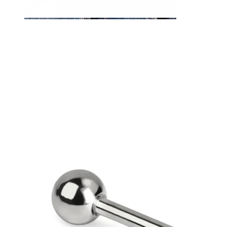
Ombelico
Septum