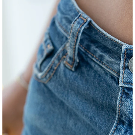
Nuovi arrivi
Compra 4, paga 3
Compra Bodymod Moments
Brands
Brands