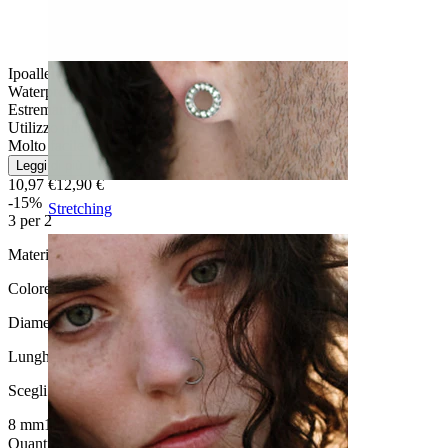
Ipoallergenico
Waterproof
Estremamente durevole
Utilizzo quotidiano
Molto facile
Leggi di più
10,97 €
12,90 €
-15%
Stretching
3 per 2
Materiale:
Titanio
Colore:
Grigio argento
Diametro del filo:
1.6 mm
Lunghezza
:
Scegli Lunghezza
8 mm
10 mm
12 mm
14 mm
Quantità: 1
Modifica