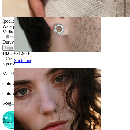
Ipoallergenico
Waterproof
Molto facile
Utilizzo moderato
Durevole
Leggi di più
18,62 €
21,90 €
-15%
Stretching
3 per 2
Materiale:
Titanio
Colore:
Grigio argento
Colore della pietra
:
Scegli Colore della pietra