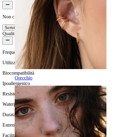
Non ci sono ancora recensioni per questo prodotto
Scrivi una recensione
Qualità del prodotto
Frequenza di utilizzo
Utilizzo moderato
Biocompatibilità
Orecchio
Ipoallergenico
Resistenza all'acqua
Waterproof
Durata
Estremamente durevole
Facilità d'uso