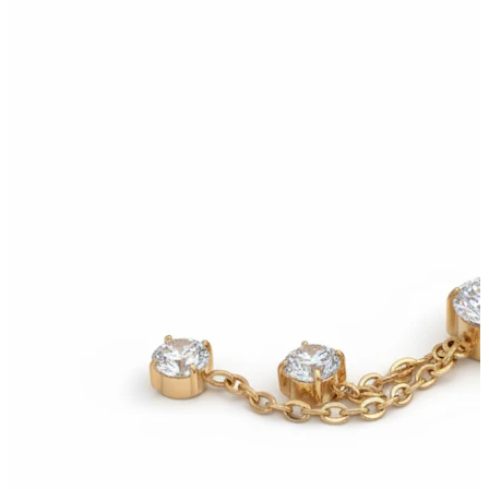
Conch
Daith