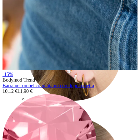
-15%
Bodymod Trend
Barra per ombelico in titanio con doppia pietra
10,12 €
11,90 €
Lobo