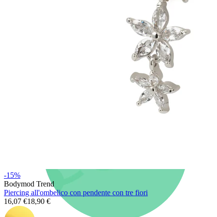
Nuovi arrivi
Compra 4, paga 3
Compra Bodymod Moments
Brands
Brands
-15%
Bodymod Trend
Piercing all'ombelico con pendente con tre fiori
16,07 €
18,90 €