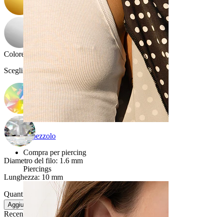
Colore della pietra
:
Scegli Colore della pietra
Capezzolo
Compra per piercing
Diametro del filo:
1.6 mm
Piercings
Lunghezza:
10 mm
Quantità: 1
Modifica
Aggiungi al carrello
Recensioni del prodotto