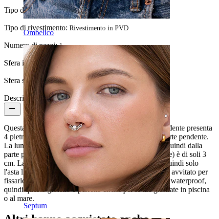
Tipo di pietra:
Zirconia cubica
Tipo di rivestimento:
Rivestimento in PVD
Ombelico
Numero di pezzi:
1
Sfera inferiore:
8 mm
Sfera superiore:
5 mm
Descrizione
Questa favolosa barra per ombelico in titanio con pendente presenta
4 pietre incastonate, due nelle due sfere e due nella parte pendente.
La lunghezza totale della parte inferiore del gioiello (quindi dalla
parte più alta della sfera inferiore alla fine del pendente) è di soli 3
cm. La barra ha una chiusura con filettatura interna, quindi solo
l'asta liscia passa attraverso il piercing, poi il top viene avvitato per
fissarlo. Il titanio è un materiale sia ipoallergenico che waterproof,
quindi questo gioiello è perfetto anche per le tue giornate in piscina
o al mare.
Septum
Altri hanno acquistato anche