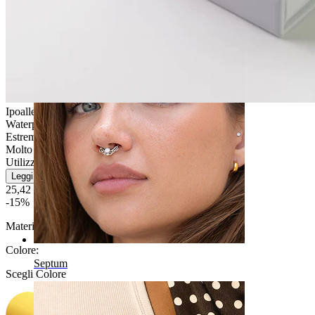
Ombelico
Ipoallergenico
Waterproof
Estremamente durevole
Molto facile
Utilizzo moderato
Leggi di più
25,42 €
29,90 €
-15%
Materiale:
Titanio
Colore
:
Septum
Scegli Colore