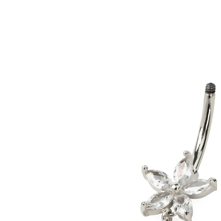
Stretching
Gioielli in oro 14K
Compra titanio