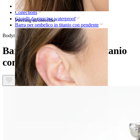
Home
Collections
Gioielli da piercing waterproof
Piercing all'orecchio
Barra per ombelico in titanio con pendente
Bodymod Premium
Barra per ombelico in titanio
con pendente
Lobo