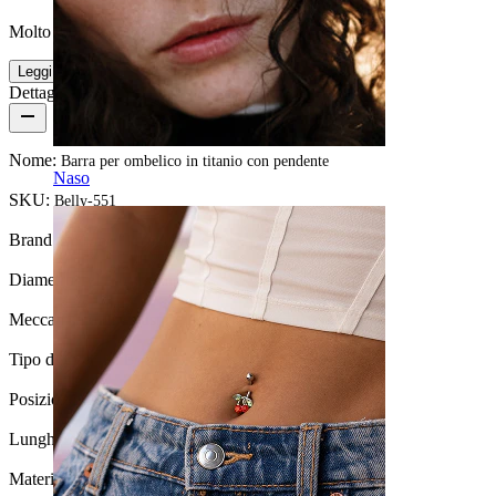
Molto facile
Leggi di più
Dettagli del prodotto
Nome:
Barra per ombelico in titanio con pendente
Naso
SKU:
Belly-551
Brand:
Bodymod Premium
Diametro del filo:
1.6 mm
Meccanismo di chiusura:
Filettatura interna
Tipo di gioiello:
Barbell
Posizione:
Ombelico
Lunghezza:
10 mm
Materiale:
Titanio