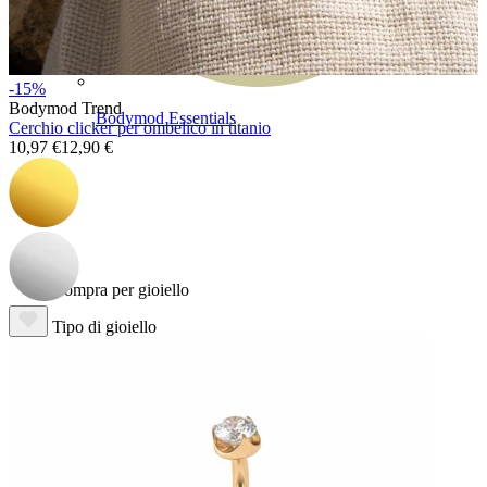
-15%
Bodymod Trend
Bodymod Essentials
Cerchio clicker per ombelico in titanio
10,97 €
12,90 €
Compra 4, paga 3
Compra per gioiello
Tipo di gioiello