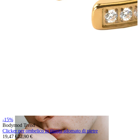
Lingua
-15%
Bodymod Trend
Clicker per ombelico in titanio adornato di pietre
19,47 €
22,90 €