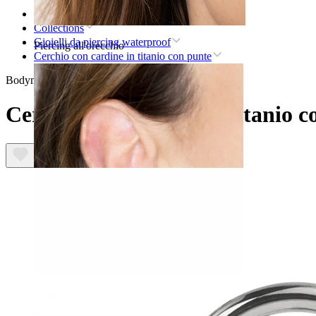
Home
Collections
Gioielli da piercing waterproof
Piercing all'orecchio
Cerchio con cardine in titanio con punte
Bodymod Trend
Cerchio con cardine in titanio c
Lobo