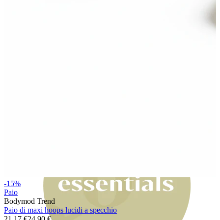
Bodymod Moments
-15%
Paio
Bodymod Trend
Paio di maxi hoops lucidi a specchio
21,17 €
24,90 €