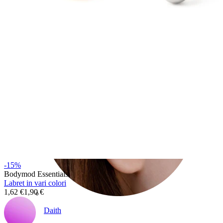
Conch
-15%
Bodymod Essentials
Labret in vari colori
1,62 €
1,90 €
Daith