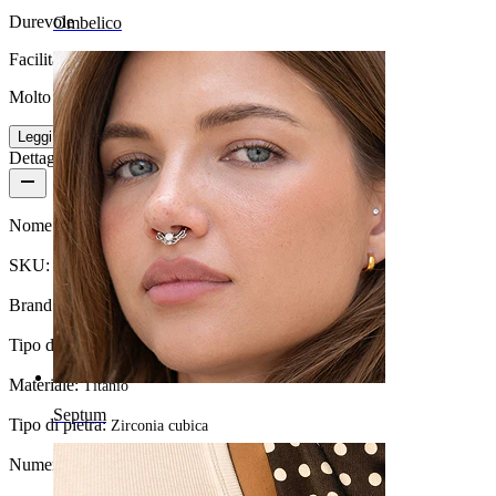
Durevole
Ombelico
Facilità d'uso
Molto facile
Leggi di più
Dettagli del prodotto
Nome:
Charm con pietra a forma di diamante
SKU:
Charm-05
Brand:
Bodymod Trend
Tipo di gioiello:
Charm
Materiale:
Titanio
Septum
Tipo di pietra:
Zirconia cubica
Numero di pezzi:
1