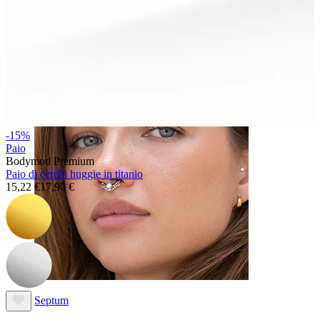
Ombelico
-15%
Paio
Bodymod Premium
Paio di cerchi huggie in titanio
15,22 €
17,90 €
Septum