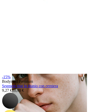
Lingua
-15%
Bodymod Premium
Segment ring in titanio con cerniera
9,27 €
10,90 €