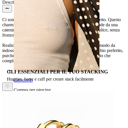
Descrizione
Ci sono dettagli che rendono tutto semplicemente perfetto. Questo
charm presenta una pietra a forma di diamante che pende da una
catenina corta, è un gioiello che si muove con te. Semplice, senza
fronzoli, puoi abbinarlo a tutto.
Realizzato in titanio, è ipoallergenico, waterproof e comodo da
indossare. Puoi scorrere il piccolo anellino sul tuo cerchio preferito,
purché non superi i 3 mm di spessore. Un tocco discreto che
completa il tuo look in maniera impeccabile.
GLI ESSENZIALI PER IL TUO STACKING
Huggies, barre e cuff per creare stack facilmente
Capezzolo
Compra per piercing
Piercings