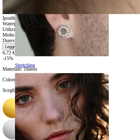
Ipoallergenico
Waterproof
Utilizzo quotidiano
Molto facile
Durevole
Leggi di più
6,72 €
7,90 €
-15%
Stretching
Materiale:
Titanio
Colore
:
Scegli Colore