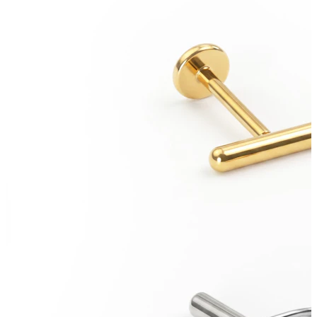
Stretching
Gioielli in oro 14K
Compra titanio