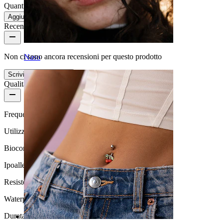
Quantità: 1
Modifica
Aggiungi al carrello
Recensioni del prodotto
Non ci sono ancora recensioni per questo prodotto
Naso
Scrivi una recensione
Qualità del prodotto
Frequenza di utilizzo
Utilizzo quotidiano
Biocompatibilità
Ipoallergenico
Resistenza all'acqua
Waterproof
Durata