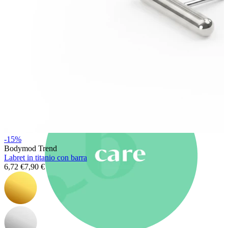
Nuovi arrivi
Compra 4, paga 3
Compra Bodymod Moments
Brands
Brands
-15%
Bodymod Trend
Labret in titanio con barra
6,72 €
7,90 €