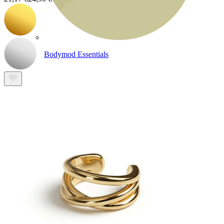
Bodymod Essentials
Compra 4, paga 3
Compra per gioiello
Tipo di gioiello