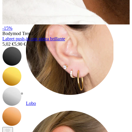
-15%
Bodymod Trend
Labret push-in con pietra brillante
5,02 €
5,90 €
Lobo