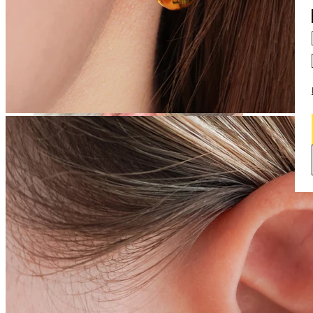
Daith
Industrial