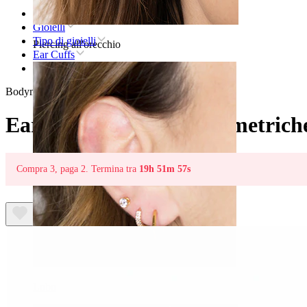
Home
Gioielli
Tipo di gioielli
Piercing all'orecchio
Ear Cuffs
Ear cuff con pietre asimmetriche
Bodymod Trend
Ear cuff con pietre asimmetrich
Compra 3, paga 2. Termina tra
19h 51m 57s
Lobo