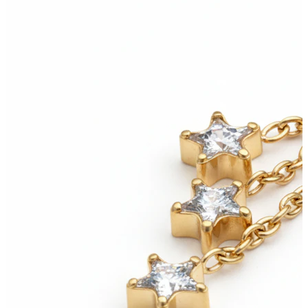
Conch
Daith