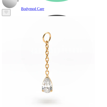
Bodymod Care
Bodymod Premium