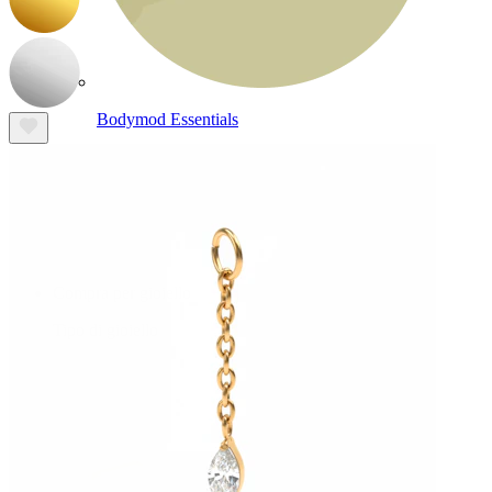
Bodymod Essentials
Compra 4, paga 3
Compra per gioiello
Tipo di gioiello