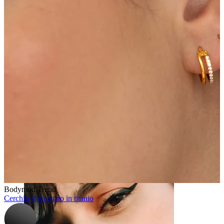
Capezzolo
Bodymod Trend
Cerchio sfaccettato in titanio