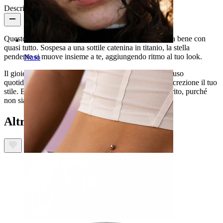
Descrizione
Questo charm con stella è un delizioso upgrade che sta bene con
quasi tutto. Sospesa a una sottile catenina in titanio, la stella
pendente si muove insieme a te, aggiungendo ritmo al tuo look.
Naso
Il gioiello è ipoallergenico, waterproof e pensato per l'uso
quotidiano. Un piccolo dettaglio che completa con discrezione il tuo
stile. Basta far scorrere l'anellino sul tuo cerchio preferito, purché
non sia più spesso di 3 mm.
Altri hanno acquistato anche