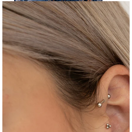
Ombelico
Septum