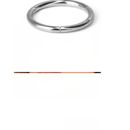
Ombelico
Septum