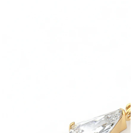
Stretching
Gioielli in oro 14K
Compra titanio