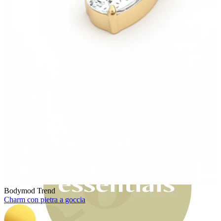
Bodymod Moments
Bodymod Trend
Charm con pietra a goccia