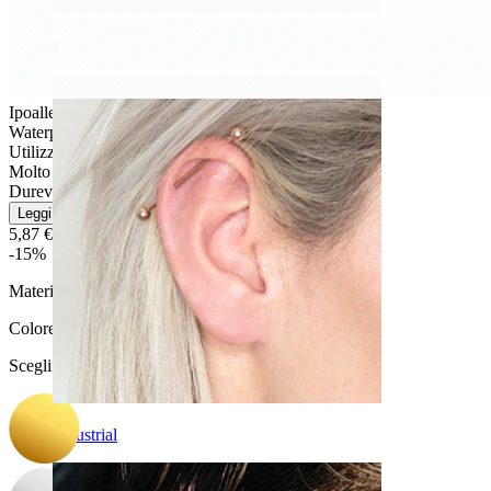
Daith
Ipoallergenico
Waterproof
Utilizzo quotidiano
Molto facile
Durevole
Leggi di più
5,87 €
6,90 €
-15%
Materiale:
Titanio
Colore
:
Scegli Colore
Industrial