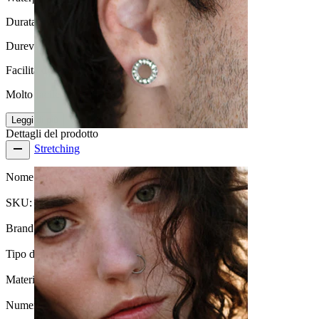
Durata
Durevole
Facilità d'uso
Molto facile
Leggi di più
Dettagli del prodotto
Stretching
Nome:
Charm con stella
SKU:
Charm-09
Brand:
Bodymod Trend
Tipo di gioiello:
Charm
Materiale:
Titanio
Numero di pezzi:
1