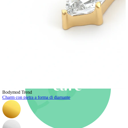
Nuovi arrivi
Compra 4, paga 3
Compra Bodymod Moments
Brands
Brands
Bodymod Trend
Charm con pietra a forma di diamante