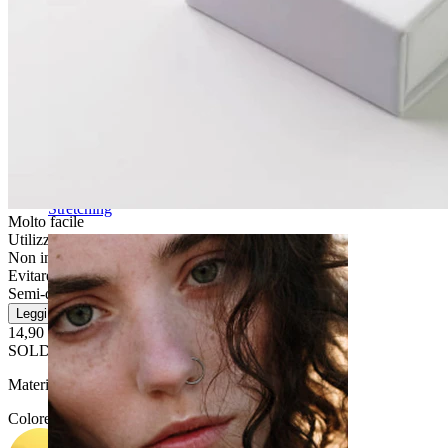
Stretching
Molto facile
Utilizzo occasionale
Non indicato per pelli sensibili
Evitare l''acqua
Semi-durevole
Leggi di più
14,90 €
SOLD OUT
Materiale:
Acciaio chirurgico / Ottone
Colore
: