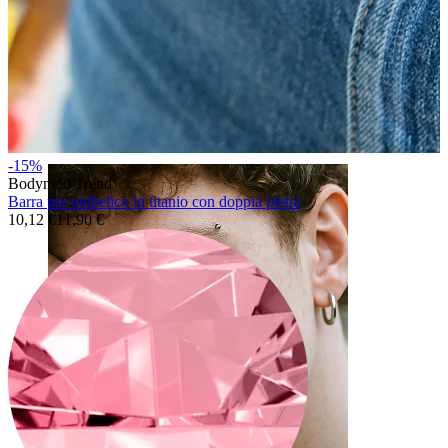
Lingua
-15%
Bodymod Trend
Barra per ombelico in titanio con doppia pietra
10,12 €
11,90 €