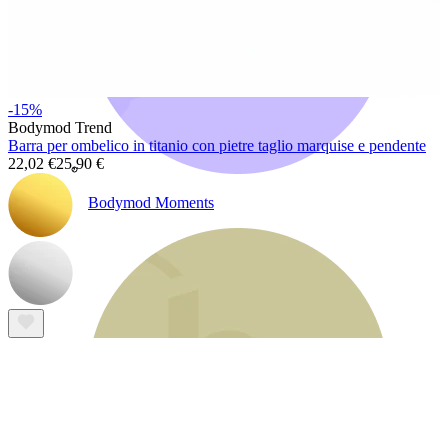
-15%
Bodymod Trend
Barra per ombelico in titanio con pietre taglio marquise e pendente
22,02 €
25,90 €
Bodymod Moments