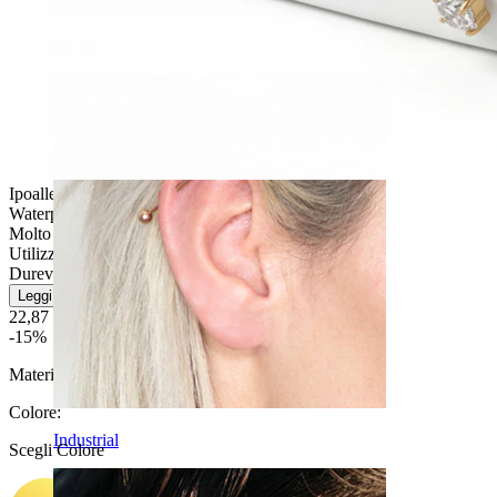
Daith
Ipoallergenico
Waterproof
Molto facile
Utilizzo moderato
Durevole
Leggi di più
22,87 €
26,90 €
-15%
Materiale:
Titanio
Colore
:
Industrial
Scegli Colore