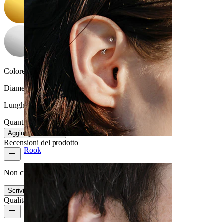
Colore della pietra:
Trasparente
Diametro del filo:
1.6 mm
Lunghezza:
10 mm
Quantità: 1
Modifica
Aggiungi al carrello
Recensioni del prodotto
Rook
Non ci sono ancora recensioni per questo prodotto
Scrivi una recensione
Qualità del prodotto