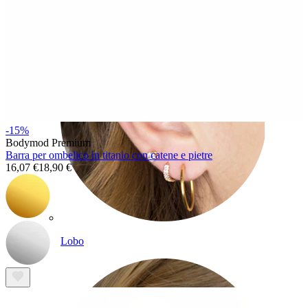
-15%
Bodymod Premium
Barra per ombelico in titanio con catene e pietre
16,07 €
18,90 €
Lobo