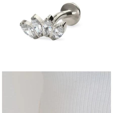
Bodymod Essentials
Compra 4, paga 3
Compra per gioiello
Tipo di gioiello