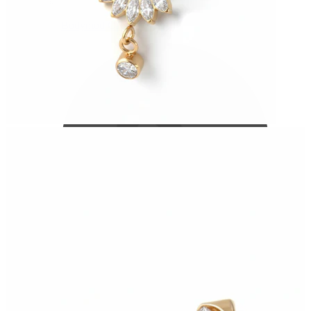
Bodymod Care
Bodymod Premium