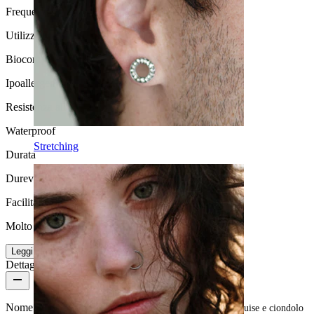
Frequenza di utilizzo
Utilizzo moderato
Biocompatibilità
Ipoallergenico
Resistenza all'acqua
Waterproof
Stretching
Durata
Durevole
Facilità d'uso
Molto facile
Leggi di più
Dettagli del prodotto
Nome:
Barra per ombelico in titanio con pietre taglio marquise e ciondolo