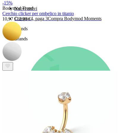
-15%
Bodymod Trend
Nuovi arrivi
Cerchio clicker per ombelico in titanio
Compra 4, paga 3
Compra Bodymod Moments
10,97 €
12,90 €
Brands
Brands