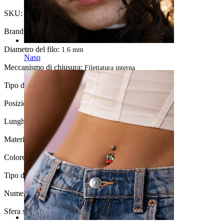
SKU:
Belly-563
Brand:
Bodymod Trend
Diametro del filo:
1.6 mm
Naso
Meccanismo di chiusura:
Filettatura interna
Tipo di gioiello:
Barbell
Posizione:
Ombelico
Lunghezza:
10 mm
Materiale:
Titanio
Colore della pietra:
Trasparente
Tipo di pietra:
Zirconia cubica
Numero di pezzi:
1
Sfera superiore:
5 mm