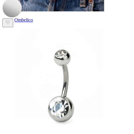
Ombelico
Septum