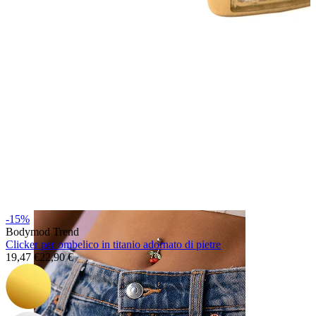
Naso
-15%
Bodymod Trend
Clicker per ombelico in titanio adornato di pietre
19,47 €
22,90 €