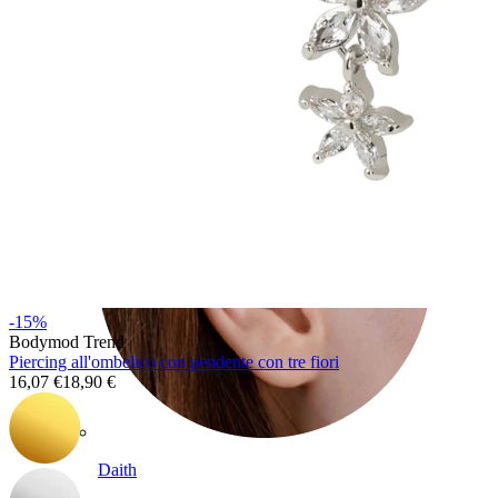
Conch
-15%
Bodymod Trend
Piercing all'ombelico con pendente con tre fiori
16,07 €
18,90 €
Daith