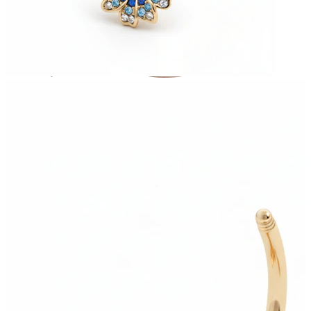
Stretching
Gioielli in oro 14K
Compra titanio