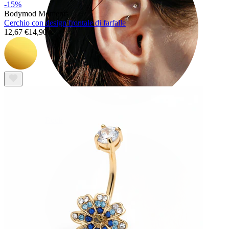
-15%
Bodymod Moments
Cerchio con design frontale di farfalle
12,67 €
14,90 €
Rook