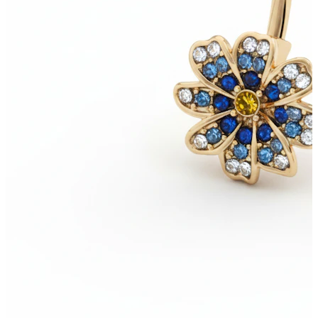
Nuovi arrivi
Compra 4, paga 3
Compra Bodymod Moments
Brands
Brands