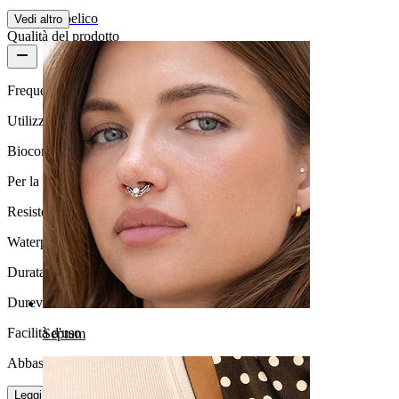
Ombelico
Vedi altro
Qualità del prodotto
Frequenza di utilizzo
Utilizzo quotidiano
Biocompatibilità
Per la maggior parte dei tipi di pelle
Resistenza all'acqua
Waterproof
Durata
Durevole
Facilità d'uso
Septum
Abbastanza facile
Leggi di più