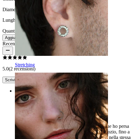
Diametro del filo:
1,2 mm
Lunghezza:
6 mm
Quantità: 1
Modifica
Aggiungi al carrello
Recensioni del prodotto
Stretching
5.0
(2 recensioni)
Scrivi una recensione
Rating
Super piercing
Le indosso da anni, ma un paio di settimane fa ne ho persa
una e non sono riuscito a trovarla in nessun negozio, fino a
quando non l'ho finalmente trovata qui, e anche nella stessa