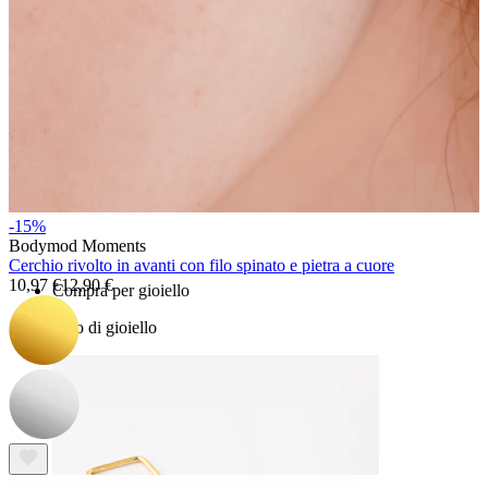
Bodymod Essentials
Compra 4, paga 3
-15%
Bodymod Moments
Cerchio rivolto in avanti con filo spinato e pietra a cuore
10,97 €
12,90 €
Compra per gioiello
Tipo di gioiello