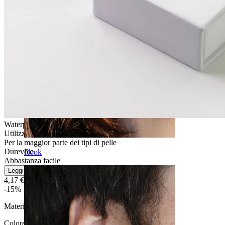
Waterproof
Utilizzo quotidiano
Per la maggior parte dei tipi di pelle
Durevole
Rook
Abbastanza facile
Leggi di più
4,17 €
4,90 €
-15%
Materiale:
Acciaio chirurgico
Colore:
Grigio argento