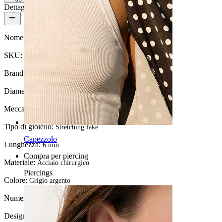
Dettagli del prodotto
Nome:
Fake plug semplice
SKU:
Fake-7
Brand:
Bodymod Moments
Diametro del filo:
1,2 mm
Meccanismo di chiusura:
Filettatura esterna
Tipo di gioiello:
Stretching fake
Capezzolo
Lunghezza:
6 mm
Compra per piercing
Materiale:
Acciaio chirurgico
Piercings
Colore:
Grigio argento
Numero di pezzi:
1
Design:
Semplice