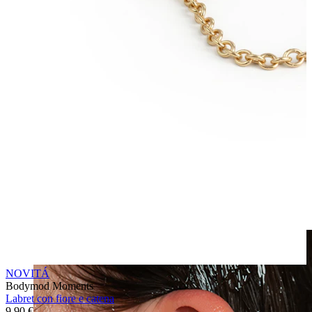
Fake piercing
NOVITÁ
Bodymod Moments
Labret con fiore e catena
9,90 €