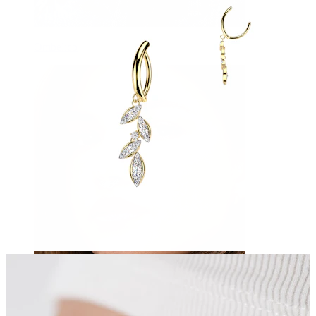
Ombelico
Septum