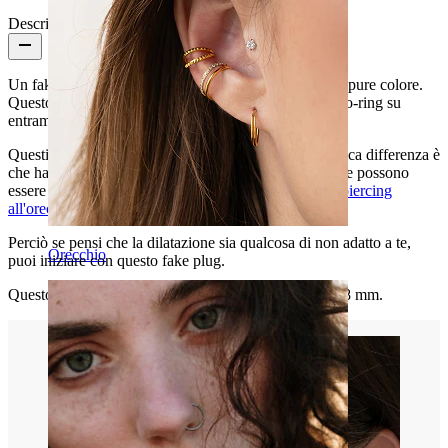
Descrizione
Un fake plug molto semplice senza pattern, motivo oppure colore.
Questo fake plug è fatto in acciaio chirurgico e ha un o-ring su
entrambe i lati.
Questi fake plug sembrano dei veri e propri plug, l'unica differenza è
che hanno una barra con 1,6 mm. in diametro del filo e possono
essere utilizzati da tutti quelli che hanno un semplice
piercing
all'orecchio
.
Perciò se pensi che la dilatazione sia qualcosa di non adatto a te,
Orecchio
puoi iniziare con questo fake plug.
Questo plug dona le sembianze di una dilatazione da 8 mm.