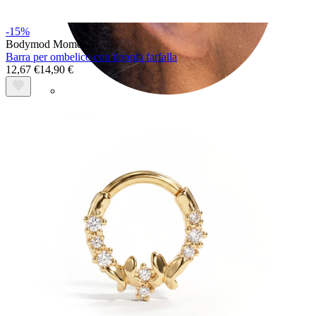
-15%
Bodymod Moments
Barra per ombelico con doppia farfalla
12,67 €
14,90 €
Tragus