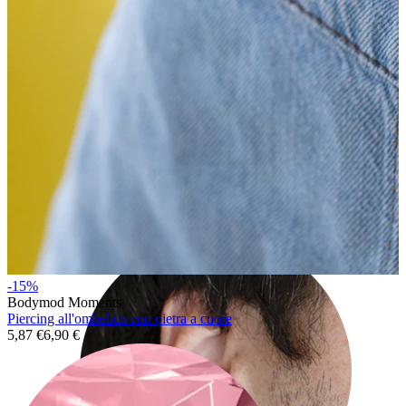
Rook
-15%
Bodymod Moments
Piercing all'ombelico con pietra a cuore
5,87 €
6,90 €