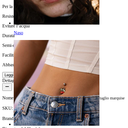
Per la maggior parte dei tipi di pelle
Resistenza all'acqua
Evitare l''acqua
Naso
Durata
Semi-durevole
Facilità d'uso
Abbastanza facile
Leggi di più
Dettagli del prodotto
Nome:
Piercing all'ombelico con fiore tempestato di pietre taglio marquise
SKU:
Belly-513
Brand:
Bodymod Trend