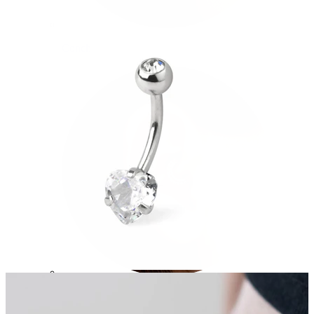
Conch
Daith