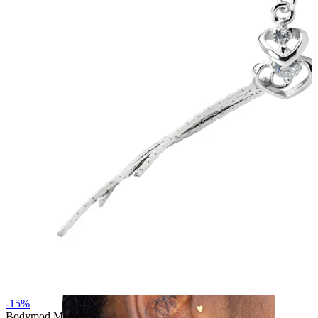
Helix
-15%
Bodymod Moments