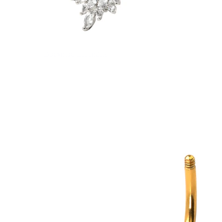
Bodymod Essentials
Compra 4, paga 3
Compra per gioiello
Tipo di gioiello