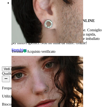
Rating
Bellissimo piercing, OTTIMO NEGOZIO ONLINE
Il piercing è fantastico. Corrisponde all'immagine. Consiglio
di acquistarlo. Il negozio online ha una consegna rapida,
pagine chiare e ottimi prezzi, tutto accuratamente imballato
per motivi igienici. Non ho nulla da ridire. Grazie!
Stretching
Terinka
Acquisto verificato
Tradotto dall'IA
Mostra originale
Vedi altro
Qualità del prodotto
Frequenza di utilizzo
Utilizzo moderato
Biocompatibilità