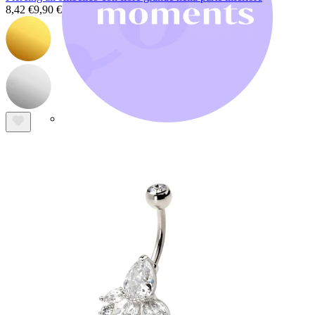
8,42 €
9,90 €
Bodymod Moments