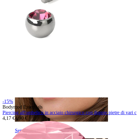
Ombelico
-15%
Bodymod Essentials
Piercing all'ombelico in acciaio chirurgico con doppie pietre di vari co
4,17 €
4,90 €
Septum