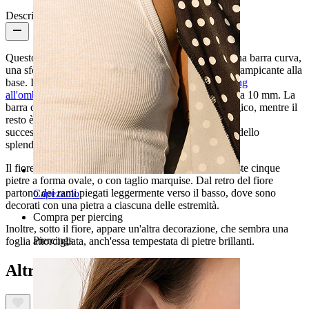
Descrizione
Questo gioiello ha un design semplice composto da una barra curva,
una sfera sulla parte superiore e un fiore e una pianta rampicante alla
base. Il gioiello ha le dimensioni standard di un
piercing
all'ombelico
: una barra di spessore 1.6 mm e lunghezza 10 mm. La
barra curva e la sfera sono realizzate in acciaio chirurgico, mentre il
resto è in ottone. Tutte le parti del gioiello sono state
successivamente placcate in oro - o in rodio, nel caso dello
splendido modello grigio brillante.
Il fiore alla base presenta cinque foglie, dove sono poste cinque
pietre a forma ovale, o con taglio marquise. Dal retro del fiore
partono dei rami piegati leggermente verso il basso, dove sono
Capezzolo
decorati con una pietra a ciascuna delle estremità.
Compra per piercing
Inoltre, sotto il fiore, appare un'altra decorazione, che sembra una
Piercings
foglia attorcigliata, anch'essa tempestata di pietre brillanti.
Altri hanno acquistato anche