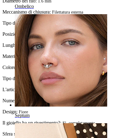
Diametro del filo:
1.6 mm
Ombelico
Meccanismo di chiusura:
Filettatura esterna
Tipo di gioiello:
Barbell
Posizione:
Ombelico
Lunghezza:
10 mm
Materiale:
Acciaio chirurgico / Ottone
Colore della pietra:
Trasparente
Tipo di pietra:
Zirconia cubica
L'articolo è incollato?:
Sì
Numero di pezzi:
1
Design:
Fiore
Septum
Il gioiello ha un rivestimento?:
Sì, completamente
Sfera superiore:
5 mm