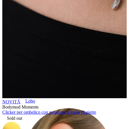
Lobo
NOVITÁ
Bodymod Moments
Clicker per ombelico con pendente a foglie di pietre
Sold out