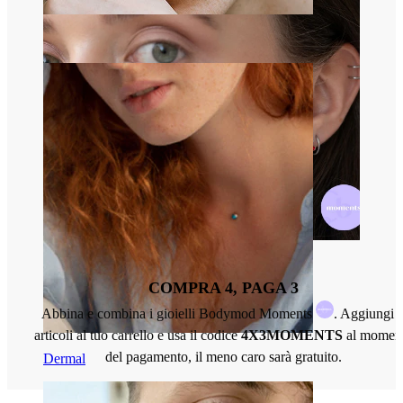
Sopracciglio
COMPRA 4, PAGA 3
Abbina e combina i gioielli Bodymod Moments
. Aggiungi 
articoli al tuo carrello e usa il codice
4X3MOMENTS
al momen
del pagamento, il meno caro sarà gratuito.
Dermal