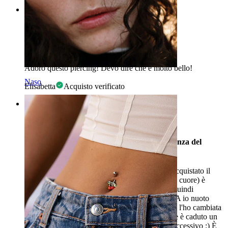
Rating
Piercing molto bello
Adoro questo piercing! Devo dire che è molto bello!
Naso
Elisabetta
Acquisto verificato
Rating
Lo consiglio, molto bello ed estetico per la danza del
ventre :)
Penso che ne sia valsa veramente la pena. Ho acquistato il
primo nel 2019. La parte inferiore (le catene e il cuore) è
realizzata con un qualche tipo di rivestimento, quindi
ovviamente si è usurata nel corso degli anni, MA io nuoto
regolarmente, e vado in spiaggia con essa e non l'ho cambiata
con altro. Dopo una settimana di bagni, alla fine è caduto un
piccolo sassolino, quindi sto già ordinando il successivo :) È