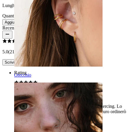
Lunghezza:
10 mm
Quantità: 1
Modifica
Aggiungi al carrello
Recensioni del prodotto
5.0
(21 recensioni)
Scrivi una recensione
Rating
Orecchio
Un ottimo acquisto!
Sono davvero felice di aver acquistato questo piercing. Lo
indosso da quando mi è stato consegnato. Di sicuro ordinerò
altro da questo negozio online! :)
Giovanna
Acquisto verificato