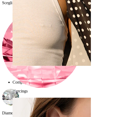
Scegli Colore della pietra
Capezzolo
Compra per piercing
Piercings
Diametro del filo:
1.6 mm