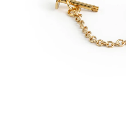
Conch
Daith