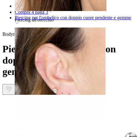
Home
Compra 4 paga 3
Piercing per l'ombelico con doppio cuore pendente e gemme
Piercing all'orecchio
Bodymod Moments
Piercing per l'ombelico con
doppio cuore pendente e
gemme
Lobo