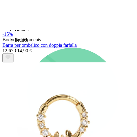
Nuovi arrivi
Compra 4, paga 3
Compra Bodymod Moments
Brands
-15%
Bodymod Moments
Brands
Barra per ombelico con doppia farfalla
12,67 €
14,90 €