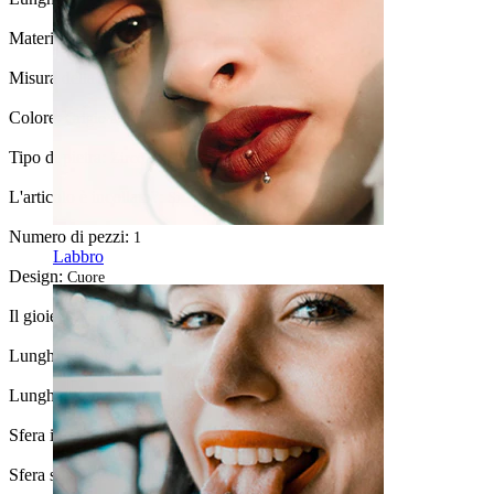
Materiale:
Acciaio chirurgico / Ottone
Misura della sfera:
5 mm.
Colore:
Grigio argento
Tipo di pietra:
Zirconia cubica
L'articolo è incollato?:
Sì
Numero di pezzi:
1
Labbro
Design:
Cuore
Il gioiello ha un rivestimento?:
Sì, il pendente
Lunghezza totale:
73 mm.
Lunghezza del pendente:
51 mm.
Sfera inferiore:
7 mm
Sfera superiore:
5 mm