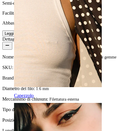
Semi-durevole
Facilità d'uso
Abbastanza facile
Leggi di più
Dettagli del prodotto
Nome:
Piercing per l'ombelico con doppio cuore pendente e gemme
SKU:
Belly-2
Brand:
Bodymod Moments
Diametro del filo:
1.6 mm
Capezzolo
Meccanismo di chiusura:
Filettatura esterna
Tipo di gioiello:
Barbell
Posizione:
Ombelico
Lunghezza:
10 mm