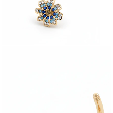
Bodymod Essentials
Compra 4, paga 3
Compra per gioiello
Tipo di gioiello