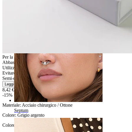
Ombelico
Per la maggior parte dei tipi di pelle
Abbastanza facile
Utilizzo occasionale
Evitare l''acqua
Semi-durevole
Leggi di più
8,42 €
9,90 €
-15%
Materiale:
Acciaio chirurgico / Ottone
Septum
Colore:
Grigio argento
Colore della pietra
: