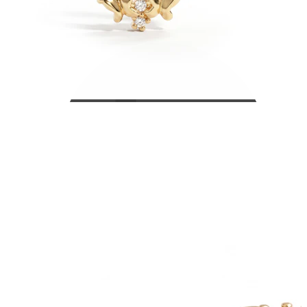
Bodymod Care
Bodymod Premium