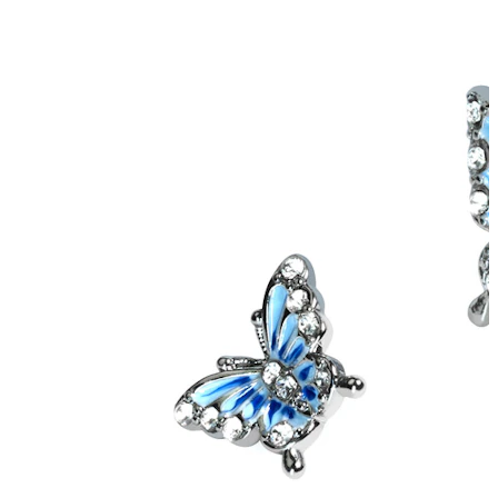
Stretching
Gioielli in oro 14K
Compra titanio