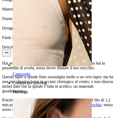
Materiale:
Acciaio chirurgico / Acrilico
Numero di pezzi:
1
Design:
Semplice
Flash label:
3 per 2
Descrizione
Hai sempre desiderato una spirale nel tuo orecchio? Ora hai la
possibilità di averla, senza dover dilatare il tuo orecchio.
Capezzolo
Questo taper a spirale finto assomiglia molto a un vero taper, ma ha
una piccolissima barra in acciaio chirurgico al centro, e non rilascia
Compra per piercing
nichel dato che la spirale è fatta in acrilico, un materiale
ipoallergenico.
Piercings
Poiché la barra è lunga solo 6 mm e ha un diametro del filo di 1,2
mm puoi utilizzarla avendo un normale
piercing all'orecchio
, senza
avere una vera dilatazione.