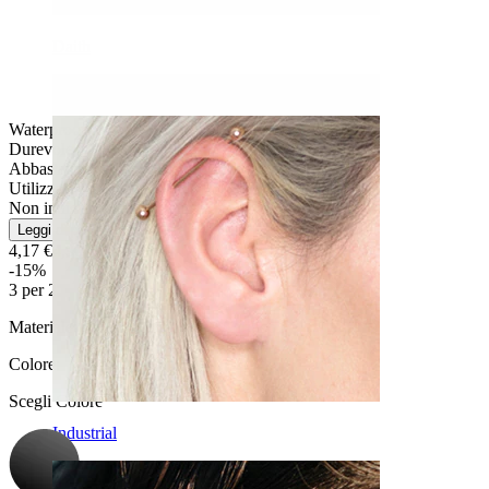
Daith
Waterproof
Durevole
Abbastanza facile
Utilizzo occasionale
Non indicato per pelli sensibili
Leggi di più
4,17 €
4,90 €
-15%
3 per 2
Materiale:
Acciaio chirurgico / Acrilico
Colore
:
Scegli Colore
Industrial