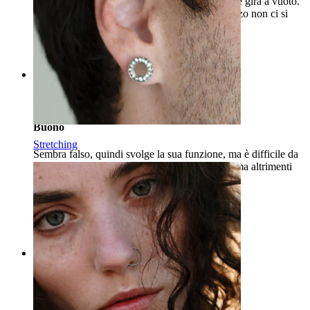
un'altra volta per via della chiusura difettosa che gira a vuoto.
La qualità non è il massimo ma per questo prezzo non ci si
può aspettare di più.
Isabel
Acquisto verificato
Rating
Buono
Stretching
Sembra falso, quindi svolge la sua funzione, ma è difficile da
indossare, per me è molto difficile avvolgerlo, ma altrimenti
va bene.
Moni
Acquisto verificato
Tradotto dall'IA
Mostra originale
Rating
Davvero bello!