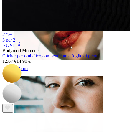
-15%
3 per 2
NOVITÁ
Bodymod Moments
Clicker per ombelico con pendente a foglie di pietre
12,67 €
14,90 €
Labbro