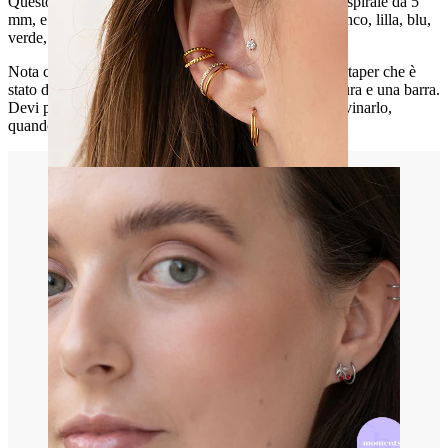
Questo fake taper è fatto per sembrare come una vera spirale da 5
mm, e puoi scegliere tra vari deliziosi colori: nero, bianco, lilla, blu,
verde, rosso e rosa.
Nota che questo fake taper è fatto utilizzando un vero taper che è
stato diviso in due e in seguito ha ricevuto una filettatura e una barra.
Devi pertanto stare attento a non avvitarlo troppo e rovinarlo,
quando lo si inserisci nell'orecchio.
Orecchio