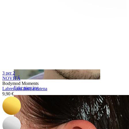
3 per 2
NOVITÁ
Bodymod Moments
Fake piercing
Labret con fiore e catena
9,90 €