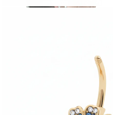
Stretching
Gioielli in oro 14K
Compra titanio