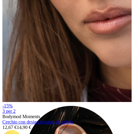
Industrial
-15%
3 per 2
Bodymod Moments
Cerchio con design frontale di farfalle
12,67 €
14,90 €