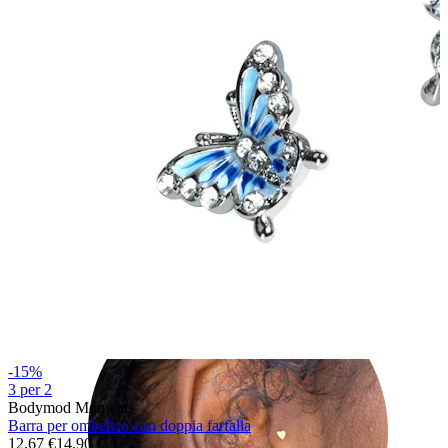
Helix
-15%
3 per 2
Bodymod Moments
Barra per ombelico con doppia farfalla
12,67 €
14,90 €