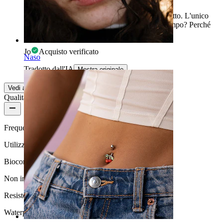
Molto contenta di questo gioiello e del suo aspetto. L'unico
piccolo problema è se il filetto terrà bene nel tempo? Perché
mi sembra un po' allentato e rischia di svitarsi.
Jo
Acquisto verificato
Naso
Tradotto dall'IA
Mostra originale
Vedi altro
Qualità del prodotto
Frequenza di utilizzo
Utilizzo occasionale
Biocompatibilità
Non indicato per pelli sensibili
Resistenza all'acqua
Waterproof