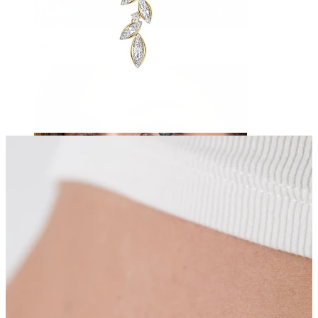
Ombelico
Septum