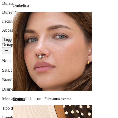
Durata
Ombelico
Durevole
Facilità d'uso
Abbastanza facile
Leggi di più
Dettagli del prodotto
Nome:
Taper a spirale fake
SKU:
Fake-41
Brand:
Bodymod Moments
Diametro del filo:
1,2 mm
Septum
Meccanismo di chiusura:
Filettatura esterna
Tipo di gioiello:
Stretching fake
Lunghezza:
6 mm