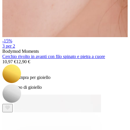
Bodymod Essentials
-15%
3 per 2
Bodymod Moments
Cerchio rivolto in avanti con filo spinato e pietra a cuore
Compra 4, paga 3
10,97 €
12,90 €
Compra per gioiello
Tipo di gioiello