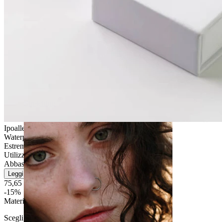
Stretching
Ipoallergenico
Waterproof
Estremamente durevole
Utilizzo quotidiano
Abbastanza facile
Leggi di più
75,65 €
89,00 €
-15%
Materiale
:
Scegli Materiale