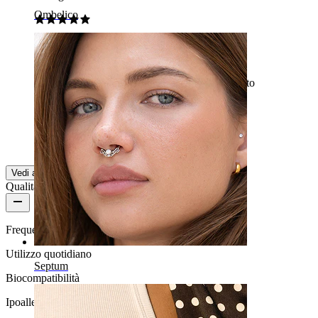
Ombelico
Ottimo ❤️
Si adatta così bene. L'ordine è stato spedito molto
rapidamente.
Alibrt
Acquisto verificato
Tradotto dall'IA
Mostra originale
Vedi altro
Qualità del prodotto
Frequenza di utilizzo
Utilizzo quotidiano
Septum
Biocompatibilità
Ipoallergenico