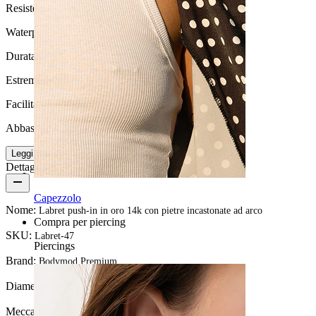
Resistenza all'acqua
Waterproof
Durata
Estremamente durevole
Facilità d'uso
Abbastanza facile
Leggi di più
Dettagli del prodotto
Capezzolo
Nome:
Labret push-in in oro 14k con pietre incastonate ad arco
Compra per piercing
SKU:
Labret-47
Piercings
Brand:
Bodymod Premium
Diametro del filo:
1,2 mm
Meccanismo di chiusura:
Push-in