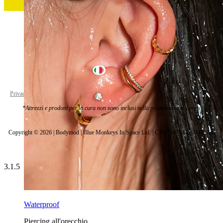
Italy
Privacy policy
Cookie settings
*Attrezzi e prodotti per la cura non sono inclusi nella promozione in corso.
Copyright © 2026 | Bodymod | Blue Monkeys In Space Ltd. | C 94794 | MT26944223 |
3.1.5
Waterproof
Piercing all'orecchio