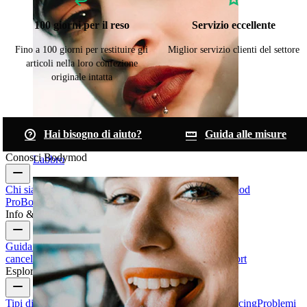
100 giorni per il reso
Servizio eccellente
Fino a 100 giorni per restituire gli
Miglior servizio clienti del settore
articoli nella loro confezione
originale intatta
Hai bisogno di aiuto?
Guida alle misure
Conosci Bodymod
Labbro
Chi siamo
Blog
Termini & condizioni
Contattaci
Bodymod
Pro
Bodymod Creators
Recensioni Bodymod
Info & Aiuto
Guida alle taglie
Traccia il tuo ordine
Consegna
Resi &
cancellazioni
Pagamenti
Il mio account
Bodymod support
Esplora
Tipi di Gioielli da Piercing
Materiali dei gioielli da piercing
Problemi