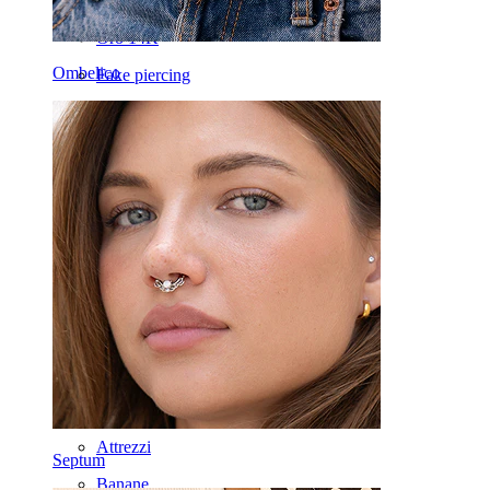
Septum
Oro 14K
Ombelico
Fake piercing
Labret
Lingua
Naso
Tragus
Barbell
Rook
Daith
Ferri di cavallo
Cerchi
Attrezzi
Septum
Banane