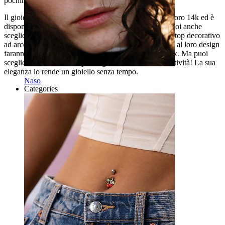
pochino di nuovo.
Il gioiello, come abbiamo scritto sopra, è realizzato in oro 14k ed è
disponibile in due versioni: oro giallo e oro bianco. Puoi anche
scegliere la lunghezza della barra tra 6 mm e 8 mm. Il top decorativo
ad arco ha la bellezza di 7 pietre di zirconia che grazie al loro design
faranno un figurone, ad esempio, nel tuo piercing helix. Ma puoi
scegliere tu come usare questo gioiello, usa la tua creatività! La sua
eleganza lo rende un gioiello senza tempo.
Naso
Categories
Ombelico
Labbro
Capezzolo
Industrial
Dermal
Helix
Orecchio