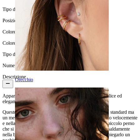
Tipo di gioiello:
Labret, Flatback
Posizione:
Lobo, Helix, Conch, Anti-helix
Colore:
Oro
Colore della pietra:
Trasparente
Tipo di pietra:
Zirconia cubica
Numero di pezzi:
1
Descrizione
Orecchio
Appariscente ma discreto - ti proponiamo qui un semplice ed
elegante gioiello realizzato in oro 14 carati.
Questo labret è chiamato push-in - non ha la filettatura standard ma
un meccanismo perfetto per chi vuole inserire il gioiello velocemente
e nella maniera più comoda: piegando leggermente il piccolo perno
che si trova nella parte posteriore, questo si posiziona saldamente
nella barra. Se noti che poi col tempo si allenta, basta piegarlo un