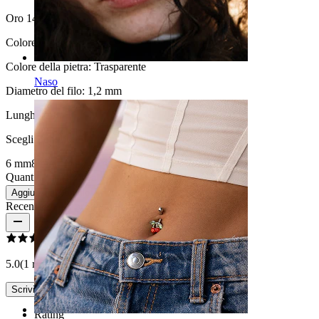
Oro 14K
Oro bianco 14K
Colore:
Oro
Colore della pietra:
Trasparente
Naso
Diametro del filo:
1,2 mm
Lunghezza
:
Scegli Lunghezza
6 mm
8 mm
Quantità: 1
Modifica
Aggiungi al carrello
Recensioni del prodotto
5.0
(1 recensioni)
Scrivi una recensione
Rating