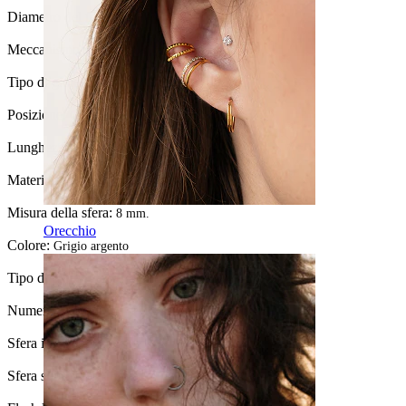
Diametro del filo:
1.6 mm
Meccanismo di chiusura:
Filettatura interna
Tipo di gioiello:
Barbell
Posizione:
Ombelico
Lunghezza:
10 mm
Materiale:
Titanio
Misura della sfera:
8 mm.
Orecchio
Colore:
Grigio argento
Tipo di pietra:
Zirconia cubica
Numero di pezzi:
1
Sfera inferiore:
8 mm
Sfera superiore:
5 mm