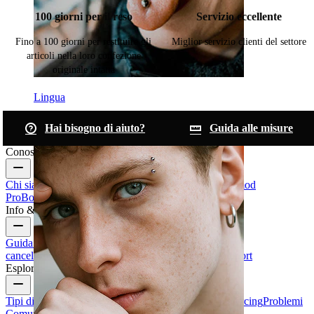
100 giorni per il reso
Servizio eccellente
Fino a 100 giorni per restituire gli
Miglior servizio clienti del settore
articoli nella loro confezione
originale intatta
Lingua
Hai bisogno di aiuto?
Guida alle misure
Conosci Bodymod
Chi siamo
Blog
Termini & condizioni
Contattaci
Bodymod
Pro
Bodymod Creators
Recensioni Bodymod
Info & Aiuto
Guida alle taglie
Traccia il tuo ordine
Consegna
Resi &
cancellazioni
Pagamenti
Il mio account
Bodymod support
Esplora
Tipi di Gioielli da Piercing
Materiali dei gioielli da piercing
Problemi
Comuni Dei Piercing e Cura