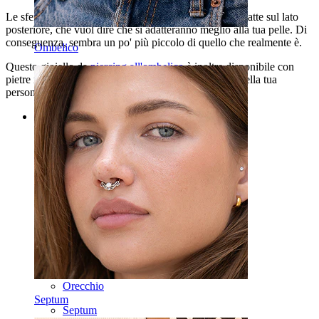
Le sfere di questo gioiello per l'ombelico sono sono piatte sul lato
posteriore, che vuol dire che si adatteranno meglio alla tua pelle. Di
conseguenza, sembra un po' più piccolo di quello che realmente è.
Ombelico
Questo gioiello da
piercing all'ombelico
è inoltre disponibile con
pietre in diversi colori, che puoi scegliere a seconda della tua
personalità o del tuo outfit.
Categories
Ombelico
Labbro
Capezzolo
Industrial
Dermal
Helix
Orecchio
Septum
Septum