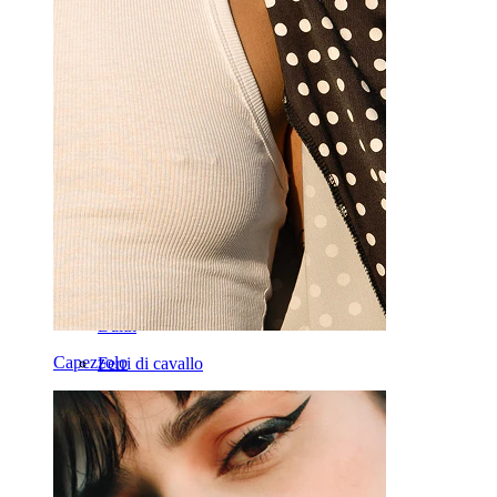
Oro 14K
Fake piercing
Labret
Lingua
Naso
Tragus
Barbell
Rook
Daith
Capezzolo
Ferri di cavallo
Cerchi
Attrezzi
Banane