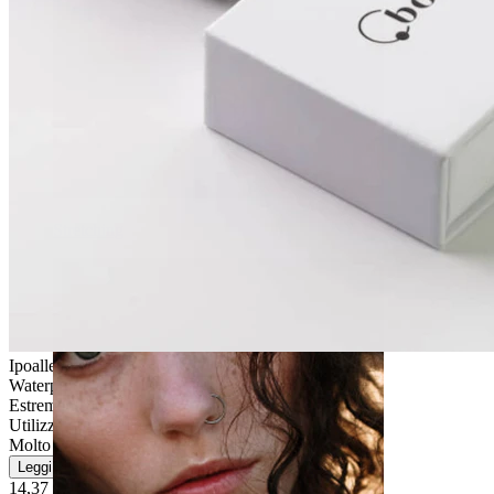
Stretching
Ipoallergenico
Waterproof
Estremamente durevole
Utilizzo quotidiano
Molto facile
Leggi di più
14,37 €
16,90 €