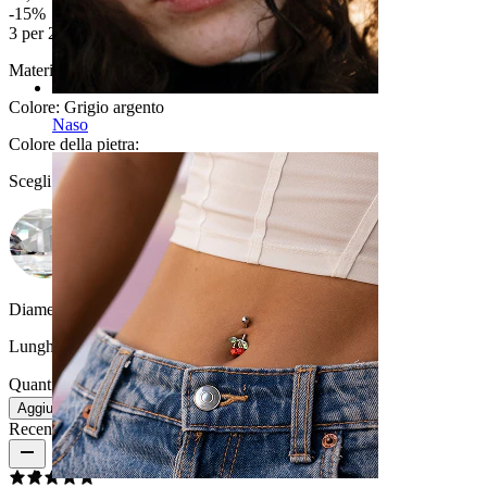
-15%
3 per 2
Materiale:
Titanio
Colore:
Grigio argento
Naso
Colore della pietra
:
Scegli Colore della pietra
Diametro del filo:
1.6 mm
Lunghezza:
10 mm
Quantità: 1
Modifica
Aggiungi al carrello
Recensioni del prodotto