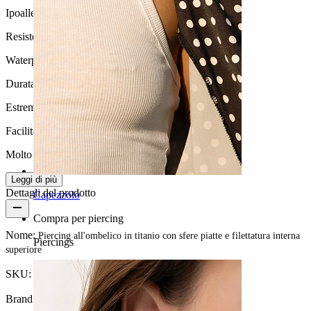
Ipoallergenico
Resistenza all'acqua
Waterproof
Durata
Estremamente durevole
Facilità d'uso
Molto facile
Leggi di più
Dettagli del prodotto
Capezzolo
Compra per piercing
Nome:
Piercing all'ombelico in titanio con sfere piatte e filettatura interna
Piercings
superiore
SKU:
Belly-301
Brand:
Bodymod Premium