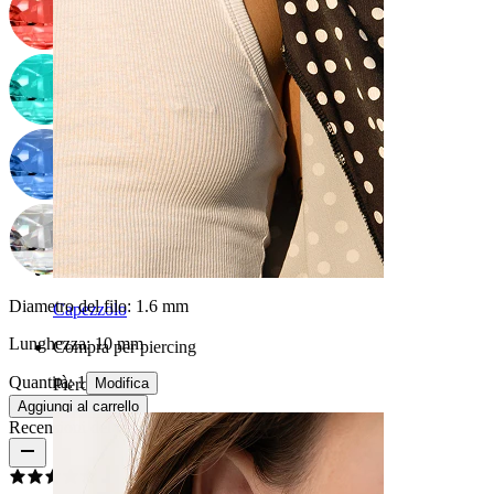
Diametro del filo:
1.6 mm
Capezzolo
Lunghezza:
10 mm
Compra per piercing
Quantità: 1
Modifica
Piercings
Aggiungi al carrello
Recensioni del prodotto