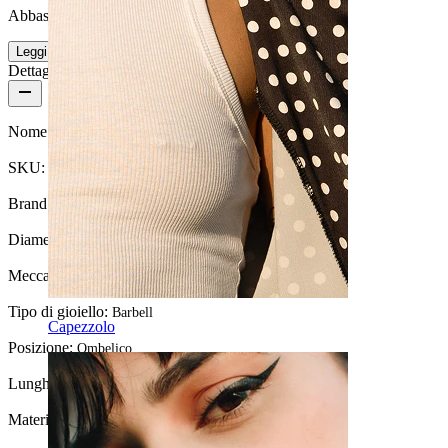
Abbastanza facile
Leggi di più
Dettagli del prodotto
Nome:
Piercing per l'ombelico a forma di lucertola
SKU:
Belly-216
Brand:
Bodymod Moments
Diametro del filo:
1.6 mm
Meccanismo di chiusura:
Filettatura esterna
Tipo di gioiello:
Barbell
Capezzolo
Posizione:
Ombelico
Lunghezza:
10 mm
Materiale:
Acciaio chirurgico / Ottone