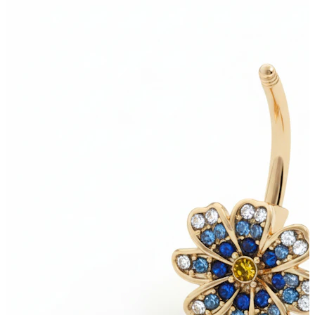
Bodymod Essentials
Compra 4, paga 3
Compra per gioiello
Tipo di gioiello