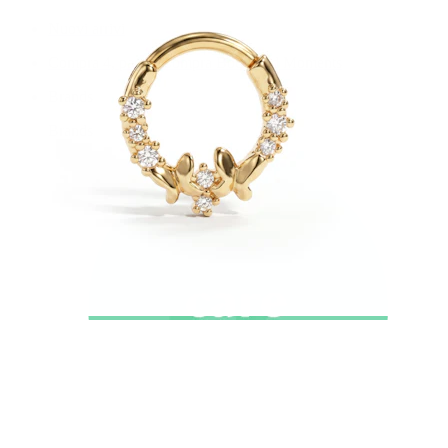
Nuovi arrivi
Compra 4, paga 3
Compra Bodymod Moments
Brands
Brands