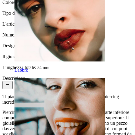
Colore:
Grigio argento
Tipo di pietra:
Zirconia cubica
L'articolo è incollato?:
Sì
Numero di pezzi:
1
Design:
Lucertola
Il gioiello ha un rivestimento?:
Sì, le sfere
Lunghezza totale:
34 mm.
Labbro
Descrizione
Ti piacciono i gioielli esclusivi? Allora amerai questo piercing
incredibile!
Piercing in acciaio chirurgico a forma di lucertola, la parte inferiore
compone il corpo, mentre la testa è formata dalla parte superiore. Il
gioiello è decorato con tantissimi dettagli che lo rendono un pezzo
davvero unico. La lucertola ha dei luminosissimi occhi di cui puoi
sceglierne il colore tra blu, rosso o bianco. Gli occhi sono formati da