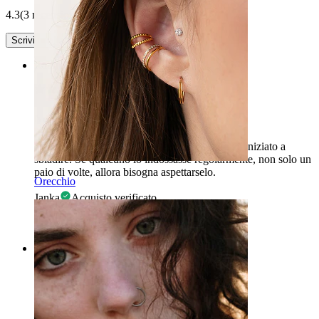
4.3
(3 recensioni)
Scrivi una recensione
Rating
Non male.
Mi è piaciuto molto, fino a quando il colore ha iniziato a
sbiadire. Se qualcuno lo indossasse regolarmente, non solo un
paio di volte, allora bisogna aspettarselo.
Orecchio
Janka
Acquisto verificato
Tradotto dall'IA
Mostra originale
Rating
Il piercing più carino - Consegna perfetta