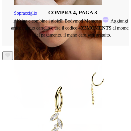
COMPRA 4, PAGA 3
Sopracciglio
Abbina e combina i gioielli Bodymod Moments
. Aggiungi 
articoli al tuo carrello e usa il codice
4X3MOMENTS
al momen
del pagamento, il meno caro sarà gratuito.
Dermal