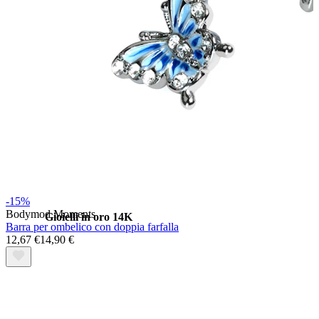
Stretching
-15%
Bodymod Moments
Gioielli in oro 14K
Barra per ombelico con doppia farfalla
12,67 €
14,90 €
Compra titanio