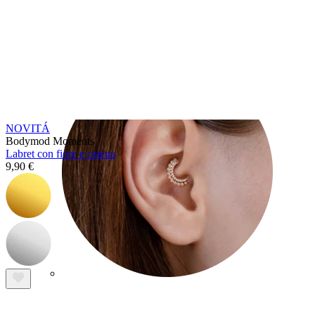
Conch
NOVITÁ
Bodymod Moments
Labret con fiore e catena
9,90 €
Daith