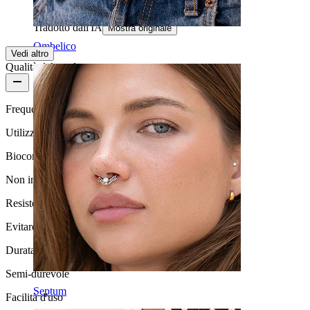
katriina
Acquisto verificato
Tradotto dall'IA
Mostra originale
Ombelico
Vedi altro
Qualità del prodotto
Frequenza di utilizzo
Utilizzo occasionale
Biocompatibilità
Non indicato per pelli sensibili
Resistenza all'acqua
Evitare l''acqua
Durata
Semi-durevole
Septum
Facilità d'uso