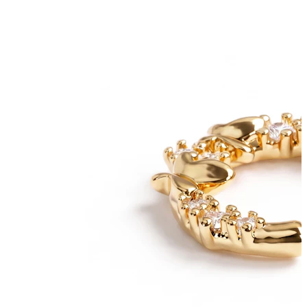
Bodymod Care
Bodymod Premium